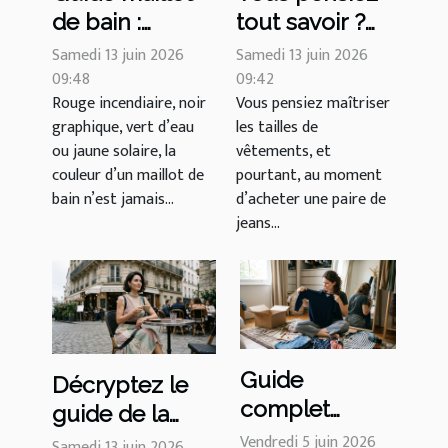
de bain :
tout savoir ?
décryptez ce
guide complet
Samedi 13 juin 2026
Samedi 13 juin 2026
que les
09:48
tailles US FR
09:42
Rouge incendiaire, noir
Vous pensiez maîtriser
couleurs
UK à travers
graphique, vert d’eau
les tailles de
révèlent sur
les plus
ou jaune solaire, la
vêtements, et
votre style
grandes
couleur d’un maillot de
pourtant, au moment
marques
bain n’est jamais...
d’acheter une paire de
jeans...
Guide
Décryptez le
complet
guide de la
tailles US FR
robe façon
Vendredi 5 juin 2026
Samedi 13 juin 2026