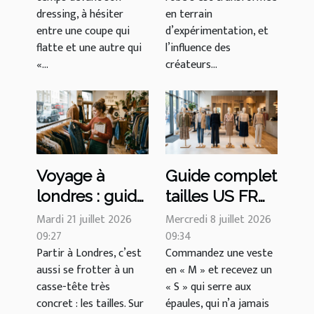
signé milan
vestiaire
dressing, à hésiter
en terrain
féminin
entre une coupe qui
d’expérimentation, et
mondial
flatte et une autre qui
l’influence des
«...
créateurs...
Voyage à
Guide complet
londres : guide
tailles US FR
complet tailles
UK :
Mardi 21 juillet 2026
Mercredi 8 juillet 2026
US FR UK pour
09:27
navigateurs de
09:34
Partir à Londres, c’est
Commandez une veste
éviter toute
style face aux
aussi se frotter à un
en « M » et recevez un
confusion
pièges du
casse-tête très
« S » qui serre aux
shopping
prêt-à-porter
concret : les tailles. Sur
épaules, qui n’a jamais