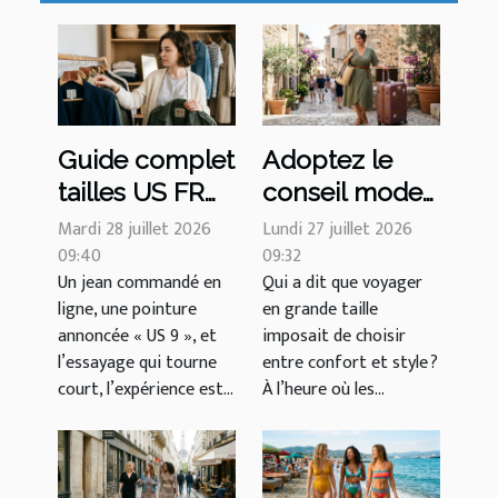
Guide complet
Adoptez le
tailles US FR
conseil mode
UK : décryptez
grande taille
Mardi 28 juillet 2026
Lundi 27 juillet 2026
les écarts
09:40
lors de vos
09:32
Un jean commandé en
Qui a dit que voyager
chiffrés des
voyages, la
ligne, une pointure
en grande taille
vestiaires
valise stylée
annoncée « US 9 », et
imposait de choisir
mondiaux
en XXL
l’essayage qui tourne
entre confort et style ?
court, l’expérience est...
À l’heure où les...