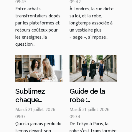
complet tailles
09:45
de la robe
09:42
Entre achats
À Londres, la rue dicte
US FR UK des
version street
transfrontaliers dopés
sa loi, et la robe,
experts
wear à londres
par les plateformes et
longtemps associée à
stylistes
retours coûteux pour
un vestiaire plus
les enseignes, la
« sage », s’impose...
question...
Sublimez
Guide de la
chaque
robe :
silhouette
l’empreinte
Mardi 21 juillet 2026
Mardi 21 juillet 2026
avec le guide
09:37
des créateurs
09:34
Qui n’a jamais perdu du
De Tokyo à Paris, la
de la robe,
japonais sur le
temps devant son
robe s’est transformée