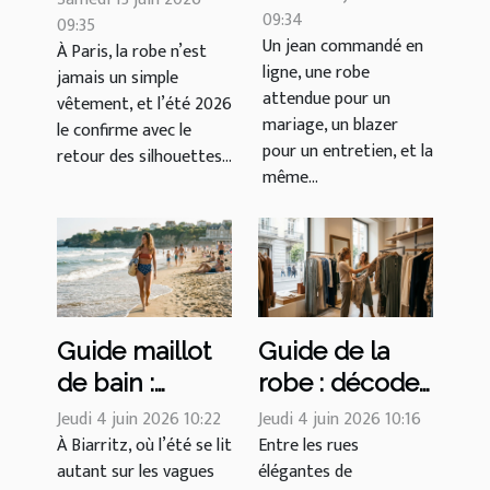
UK : les
09:34
parisienne :
09:35
Un jean commandé en
À Paris, la robe n’est
erreurs qui
entre tradition
ligne, une robe
jamais un simple
mènent à la
et audace
attendue pour un
vêtement, et l’été 2026
catastrophe
contemporaine
mariage, un blazer
le confirme avec le
vestimentaire
pour un entretien, et la
retour des silhouettes...
même...
Guide maillot
Guide de la
de bain :
robe : décodez
décryptage du
l’art du choix
Jeudi 4 juin 2026 10:22
Jeudi 4 juin 2026 10:16
retour des
À Biarritz, où l’été se lit
dans les
Entre les rues
autant sur les vagues
élégantes de
tailles hautes à
quartiers chics