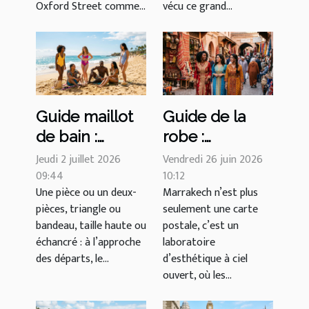
Oxford Street comme...
vécu ce grand...
Guide maillot
Guide de la
de bain :
robe :
decodez les
comment la
Jeudi 2 juillet 2026
Vendredi 26 juin 2026
formes qui
09:44
diversité de
10:12
Une pièce ou un deux-
Marrakech n’est plus
font sensation
Marrakech
pièces, triangle ou
seulement une carte
cet été
inspire les
bandeau, taille haute ou
postale, c’est un
créateurs
échancré : à l’approche
laboratoire
internationaux
des départs, le...
d’esthétique à ciel
ouvert, où les...