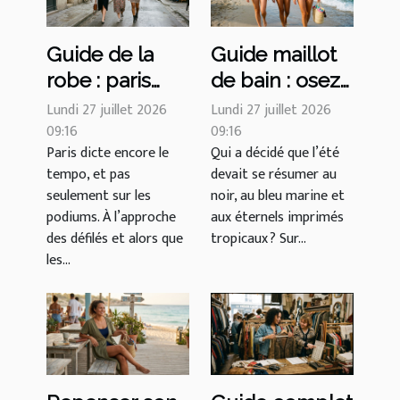
Guide de la
Guide maillot
robe : paris
de bain : osez
inspire les
les couleurs
Lundi 27 juillet 2026
Lundi 27 juillet 2026
codes
09:16
inattendues
09:16
Paris dicte encore le
Qui a décidé que l’été
vestimentaires
cet été selon
tempo, et pas
devait se résumer au
de demain
les créateurs
seulement sur les
noir, au bleu marine et
français
podiums. À l’approche
aux éternels imprimés
des défilés et alors que
tropicaux ? Sur...
les...