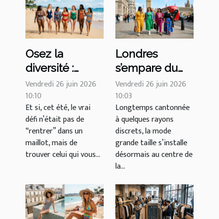
Osez la
Londres
diversité :
s’empare du
guide maillot
conseil mode
Vendredi 26 juin 2026
Vendredi 26 juin 2026
de bain et
10:10
grande taille, la
10:03
Et si, cet été, le vrai
Longtemps cantonnée
morphologies
réinvention
défi n’était pas de
à quelques rayons
sans tabou
des
“rentrer” dans un
discrets, la mode
silhouettes
maillot, mais de
grande taille s’installe
affirmées
trouver celui qui vous...
désormais au centre de
la...