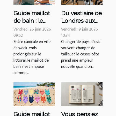
Guide maillot
Du vestiaire de
de bain : le
Londres aux
match Paris vs
boutiques
Vendredi 26 juin 2026
Vendredi 19 juin 2026
Côte d’Azur
09:52
new-yorkaises,
10:34
Entre canicule en ville
Changer de pays, c’est
raconté par les
le guide
et week-ends
souvent changer de
influenceuses
complet tailles
prolongés sur le
taille, et le casse-tête
US FR UK
littoral, le maillot de
prend une ampleur
s’impose chez
bain s’est imposé
nouvelle quand on...
comme...
les grandes
marques
Guide maillot
Vous pensiez