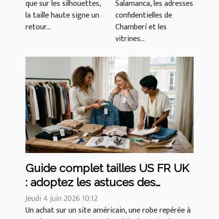
que sur les silhouettes,
Salamanca, les adresses
Biarritz
de madrid
la taille haute signe un
confidentielles de
retour...
Chamberí et les
vitrines...
Guide complet tailles US FR UK
: adoptez les astuces des
stylistes pour ne jamais se
Jeudi 4 juin 2026 10:12
tromper
Un achat sur un site américain, une robe repérée à