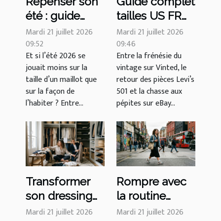
Repenser son
Guide complet
été : guide
tailles US FR
maillot de bain
UK, l’allié
Mardi 21 juillet 2026
Mardi 21 juillet 2026
et confiance
09:52
secret des
09:46
Et si l’été 2026 se
Entre la frénésie du
en soi, le duo
accros du
jouait moins sur la
vintage sur Vinted, le
inattendu
vintage global
taille d’un maillot que
retour des pièces Levi’s
sur la façon de
501 et la chasse aux
l’habiter ? Entre...
pépites sur eBay...
Transformer
Rompre avec
son dressing
la routine
avec le guide
grâce au guide
Mardi 21 juillet 2026
Mardi 21 juillet 2026