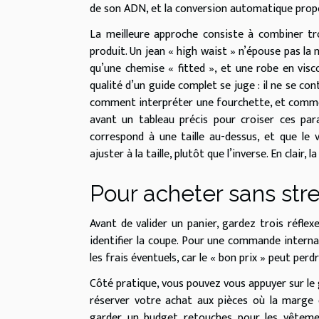
de son ADN, et la conversion automatique propos
La meilleure approche consiste à combiner tro
produit. Un jean « high waist » n’épouse pas la
qu’une chemise « fitted », et une robe en visc
qualité d’un guide complet se juge : il ne se con
comment interpréter une fourchette, et commen
avant un tableau précis pour croiser ces pa
correspond à une taille au-dessus, et que le v
ajuster à la taille, plutôt que l’inverse. En clai
Pour acheter sans str
Avant de valider un panier, gardez trois réflex
identifier la coupe. Pour une commande internati
les frais éventuels, car le « bon prix » peut per
Côté pratique, vous pouvez vous appuyer sur le 
réserver votre achat aux pièces où la marge 
garder un budget retouches pour les vêtements