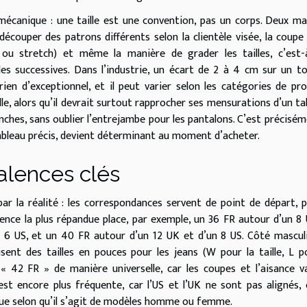
 mécanique : une taille est une convention, pas un corps. Deux m
couper des patrons différents selon la clientèle visée, la coupe 
e ou stretch) et même la manière de grader les tailles, c’est-
es successives. Dans l’industrie, un écart de 2 à 4 cm sur un t
ien d’exceptionnel, et il peut varier selon les catégories de pro
lle, alors qu’il devrait surtout rapprocher ses mensurations d’un ta
 hanches, sans oublier l’entrejambe pour les pantalons. C’est précisém
tableau précis, devient déterminant au moment d’acheter.
alences clés
ar la réalité : les correspondances servent de point de départ, 
alence la plus répandue place, par exemple, un 36 FR autour d’un 8
 6 US, et un 40 FR autour d’un 12 UK et d’un 8 US. Côté masculi
ent des tailles en pouces pour les jeans (W pour la taille, L p
 42 FR » de manière universelle, car les coupes et l’aisance v
st encore plus fréquente, car l’US et l’UK ne sont pas alignés, 
ique selon qu’il s’agit de modèles homme ou femme.