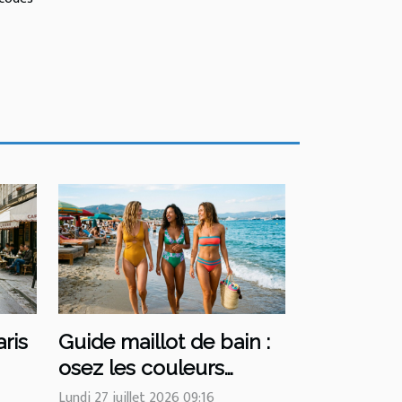
aris
Guide maillot de bain :
osez les couleurs
inattendues cet été
Lundi 27 juillet 2026 09:16