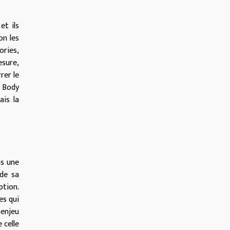
et ils
on les
ories,
esure,
rer le
e Body
ais la
ns une
 de sa
ption.
es qui
’enjeu
 celle