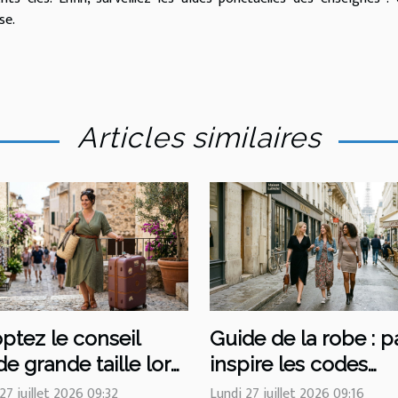
se.
Articles similaires
ptez le conseil
Guide de la robe : p
e grande taille lors
inspire les codes
vos voyages, la
vestimentaires de
27 juillet 2026 09:32
Lundi 27 juillet 2026 09:16