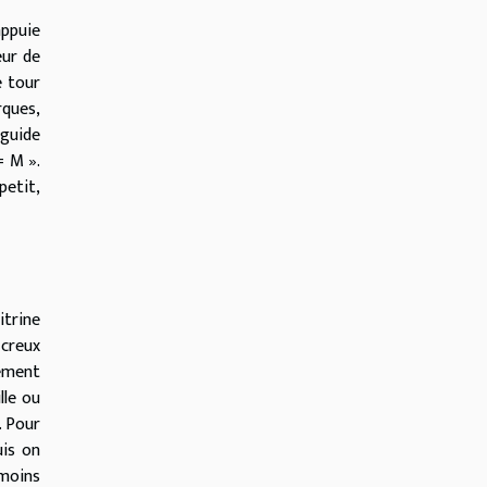
appuie
eur de
e tour
rques,
 guide
= M ».
petit,
itrine
 creux
lement
lle ou
. Pour
uis on
moins