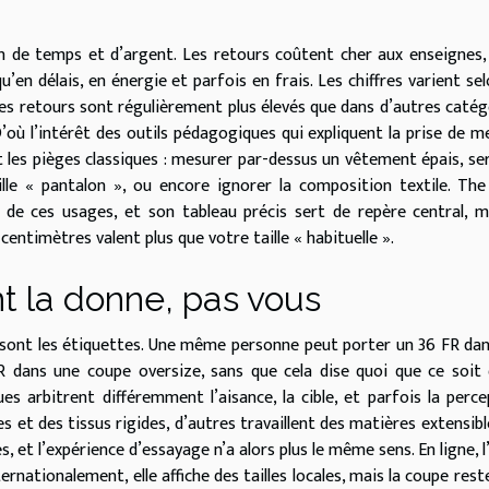
gain de temps et d’argent. Les retours coûtent cher aux enseignes, 
en délais, en énergie et parfois en frais. Les chiffres varient sel
es retours sont régulièrement plus élevés que dans d’autres catég
’où l’intérêt des outils pédagogiques qui expliquent la prise de m
t les pièges classiques : mesurer par-dessus un vêtement épais, ser
lle « pantalon », ou encore ignorer la composition textile. Th
de ces usages, et son tableau précis sert de repère central, m
 centimètres valent plus que votre taille « habituelle ».
 la donne, pas vous
e sont les étiquettes. Une même personne peut porter un 36 FR da
 dans une coupe oversize, sans que cela dise quoi que ce soit
s arbitrent différemment l’aisance, la cible, et parfois la perce
s et des tissus rigides, d’autres travaillent des matières extensibl
 et l’expérience d’essayage n’a alors plus le même sens. En ligne, l
nationalement, elle affiche des tailles locales, mais la coupe reste