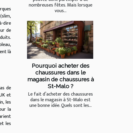
nombreuses fêtes. Mais lorsque
arques
vous...
(slim,
à-dire
our de
duits.
bleau,
ent là
Pourquoi acheter des
chaussures dans le
magasin de chaussures à
St-Malo ?
pas de
Le fait d’acheter des chaussures
 UK et
dans le magasin à St-Malo est
n, les
une bonne idée. Quels sont les...
our la
arient
et les