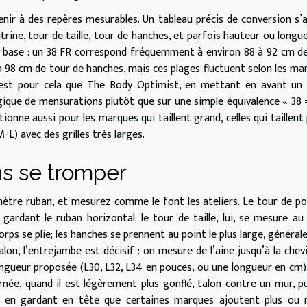
evenir à des repères mesurables. Un tableau précis de conversion s’
rine, tour de taille, tour de hanches, et parfois hauteur ou longu
 base : un 38 FR correspond fréquemment à environ 88 à 92 cm d
 à 98 cm de tour de hanches, mais ces plages fluctuent selon les ma
C’est pour cela que The Body Optimist, en mettant en avant un
ogique de mensurations plutôt que sur une simple équivalence « 38 
nne aussi pour les marques qui taillent grand, celles qui taillent 
M-L) avec des grilles très larges.
ns se tromper
mètre ruban, et mesurez comme le font les ateliers. Le tour de po
 gardant le ruban horizontal; le tour de taille, lui, se mesure au
orps se plie; les hanches se prennent au point le plus large, généra
lon, l’entrejambe est décisif : on mesure de l’aine jusqu’à la chevi
ongueur proposée (L30, L32, L34 en pouces, ou une longueur en cm)
rnée, quand il est légèrement plus gonflé, talon contre un mur, p
e, en gardant en tête que certaines marques ajoutent plus ou 