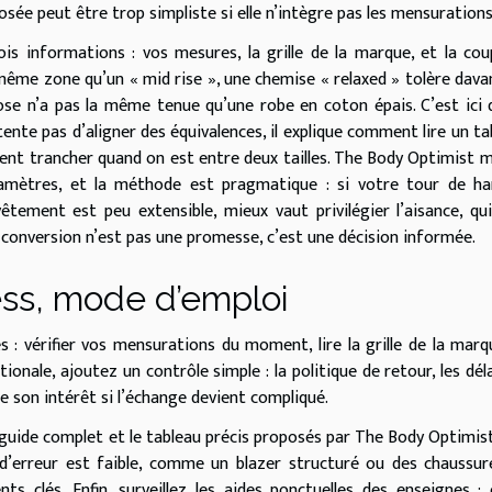
ée peut être trop simpliste si elle n’intègre pas les mensurations
is informations : vos mesures, la grille de la marque, et la co
 même zone qu’un « mid rise », une chemise « relaxed » tolère dav
ose n’a pas la même tenue qu’une robe en coton épais. C’est ici 
tente pas d’aligner des équivalences, il explique comment lire un ta
t trancher quand on est entre deux tailles. The Body Optimist 
ramètres, et la méthode est pragmatique : si votre tour de ha
êtement est peu extensible, mieux vaut privilégier l’aisance, qu
r, la conversion n’est pas une promesse, c’est une décision informée.
ess, mode d’emploi
es : vérifier vos mensurations du moment, lire la grille de la marq
onale, ajoutez un contrôle simple : la politique de retour, les déla
dre son intérêt si l’échange devient compliqué.
guide complet et le tableau précis proposés par The Body Optimist
d’erreur est faible, comme un blazer structuré ou des chaussur
 clés. Enfin, surveillez les aides ponctuelles des enseignes :