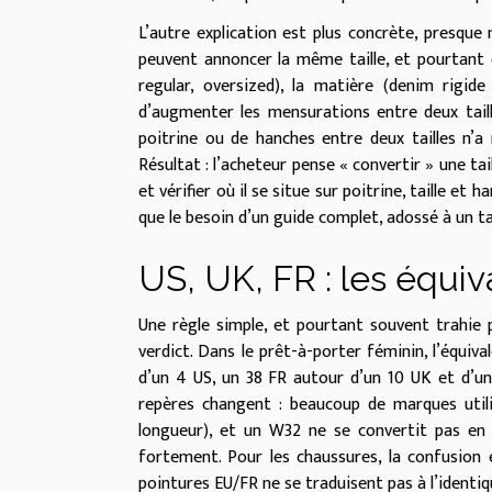
L’autre explication est plus concrète, presque
peuvent annoncer la même taille, et pourtant dé
regular, oversized), la matière (denim rigid
d’augmenter les mensurations entre deux taill
poitrine ou de hanches entre deux tailles n’a r
Résultat : l’acheteur pense « convertir » une tai
et vérifier où il se situe sur poitrine, taille et
que le besoin d’un guide complet, adossé à un 
US, UK, FR : les équiv
Une règle simple, et pourtant souvent trahie p
verdict. Dans le prêt-à-porter féminin, l’équiv
d’un 4 US, un 38 FR autour d’un 10 UK et d’un
repères changent : beaucoup de marques utilis
longueur), et un W32 ne se convertit pas en «
fortement. Pour les chaussures, la confusion e
pointures EU/FR ne se traduisent pas à l’ident