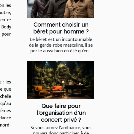
on les
autre,
 en e-
Comment choisir un
 Body
béret pour homme ?
s pour
Le béret est un incontournable
de la garde-robe masculine. Il se
porte aussi bien en été qu'en...
 : les
ce que
helle
 qu’au
Que faire pour
 mêmes
l'organisation d'un
ndance
concert privé ?
 nord-
Si vous aimez l'ambiance, vous
pouvez donc participer à de