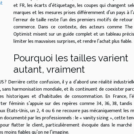
nt
et FR, les écarts d’étiquetage, les coupes qui changent sel
marques et les mesures prises différemment d’un pays à l’
l’erreur de taille reste l’un des premiers motifs de retour
commerce. Dans ce contexte, des acteurs comme The
Optimist misent sur un guide complet et un tableau préci
limiter les mauvaises surprises, et rendre l’achat plus fiable.
Pourquoi les tailles varient
autant, vraiment
? Derrière cette confusion, il y a d’abord une réalité industrielle
, sans harmonisation mondiale, et ils continuent de coexister par
 historiques et d’habitudes de consommation. En France, l’éc
rter féminin s’appuie sur des repères comme 34, 36, 38, tandis
u’aux États-Unis, un 2, 4 ou 6 ne recouvre pas mécaniquement les
 documenté par les professionnels : le « vanity sizing », cette te
é pour flatter le client, particulièrement évoquée dans le marché
es moins fiables qu’on ne l’imagine.