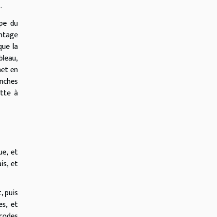
.
upe du
antage
que la
bleau,
met en
nches
itte à
ue, et
is, et
, puis
es, et
 codes