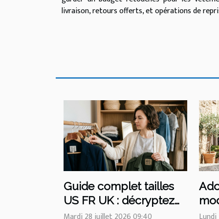
livraison, retours offerts, et opérations de repri
Guide complet tailles
Ado
US FR UK : décryptez
mod
les écarts chiffrés des
de 
Mardi 28 juillet 2026 09:40
Lundi 