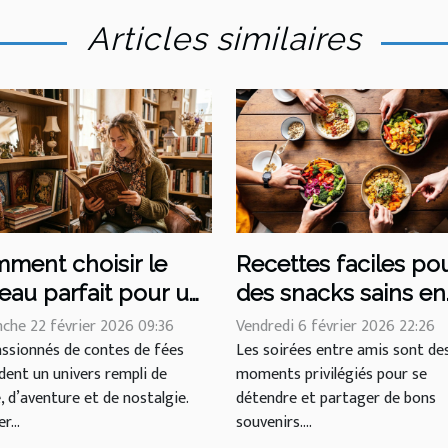
Articles similaires
ment choisir le
Recettes faciles po
eau parfait pour un
des snacks sains en
 de contes de fées ?
soirée entre amis
che 22 février 2026 09:36
Vendredi 6 février 2026 22:26
assionnés de contes de fées
Les soirées entre amis sont de
dent un univers rempli de
moments privilégiés pour se
 d’aventure et de nostalgie.
détendre et partager de bons
r...
souvenirs....