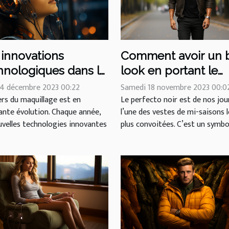
 innovations
Comment avoir un 
hnologiques dans le
look en portant le
aine du maquillage
perfecto noir ?
 4 décembre 2023 00:22
Samedi 18 novembre 2023 00:0
2021
ers du maquillage est en
Le perfecto noir est de nos jou
ante évolution. Chaque année,
l’une des vestes de mi-saisons l
uvelles technologies innovantes
plus convoitées. C’est un symbol