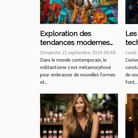
Les
Exploration des
tec
tendances modernes
dom
en militantisme à
Lundi
Dimanche 22 septembre 2024 00:48
en 
L'univ
travers le commerce
Dans le monde contemporain, le
const
militantisme s'est métamorphosé
éthique
de no
pour embrasser de nouvelles formes
font...
et...