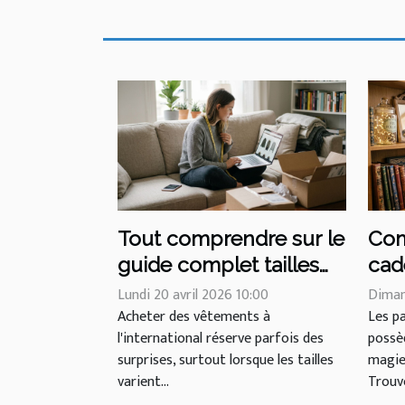
Tout comprendre sur le
Com
guide complet tailles
cad
US FR UK pour vos
fan
Lundi 20 avril 2026 10:00
Diman
achats internationaux
Acheter des vêtements à
Les p
l'international réserve parfois des
possè
surprises, surtout lorsque les tailles
magie,
varient...
Trouve