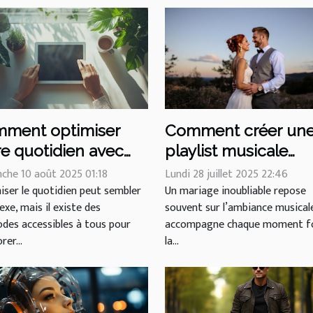
ment optimiser
Comment créer un
re quotidien avec
playlist musicale
 conseils simples et
parfaite pour votre
che 10 août 2025 01:18
Lundi 28 juillet 2025 22:46
caces ?
iser le quotidien peut sembler
mariage ?
Un mariage inoubliable repose
xe, mais il existe des
souvent sur l’ambiance musical
des accessibles à tous pour
accompagne chaque moment fo
rer...
la...