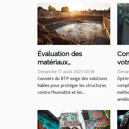
Évaluation des
Com
matériaux
vot
imperméables les plus
des
Dimanche 17 août 2025 00:36
Diman
efficaces pour les
L'univers du BTP exige des solutions
effi
Optim
fiables pour protéger les structures
comple
professionnels du BTP
contre l'humidité et les...
métho
?
amélio