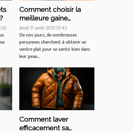
ts
Comment choisir la
?
meilleure gaine
amincissante pour un
2:20
Jeudi 31 août 2023 01:45
lus
ventre plat
De nos jours, de nombreuses
ur.
personnes cherchent à obtenir un
ventre plat pour se sentir bien dans
leur peau...
n
Comment laver
efficacement sa