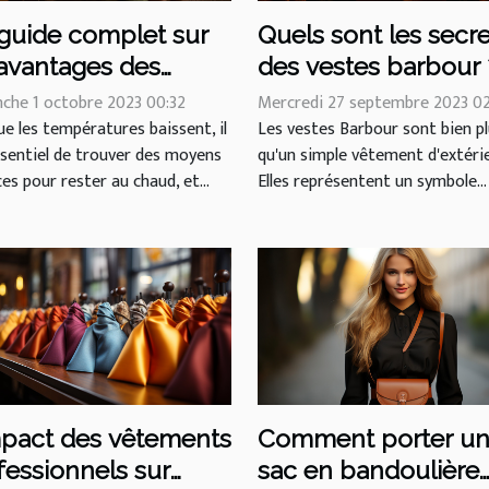
guide complet sur
Quels sont les secre
 avantages des
des vestes barbour 
uffe-pieds pour un
che 1 octobre 2023 00:32
Mercredi 27 septembre 2023 0
fort optimal
e les températures baissent, il
Les vestes Barbour sont bien p
ssentiel de trouver des moyens
qu'un simple vêtement d'extérie
ces pour rester au chaud, et...
Elles représentent un symbole...
mpact des vêtements
Comment porter u
fessionnels sur
sac en bandoulière