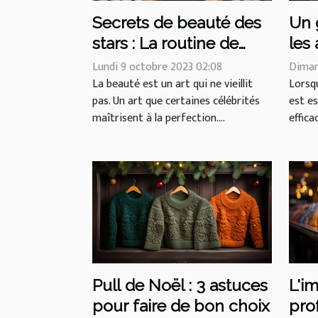
Secrets de beauté des
Un 
stars : La routine de
les
soin de peau abordable
cha
Lundi 9 octobre 2023 02:08
Diman
de Jennifer Aniston
La beauté est un art qui ne vieillit
con
Lorsqu
pas. Un art que certaines célébrités
est e
maîtrisent à la perfection....
effica
Pull de Noël : 3 astuces
L'i
pour faire de bon choix
pro