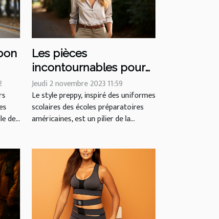
bon
Les pièces
incontournables pour
adopter le style preppy
2
Jeudi 2 novembre 2023 11:59
rs
Le style preppy, inspiré des uniformes
es
scolaires des écoles préparatoires
e de...
américaines, est un pilier de la...