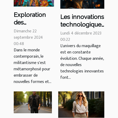
Exploration
Les innovations
des
technologiques
tendances
Dimanche 22
dans le
Lundi 4 décembre 2023
modernes en
septembre 2024
domaine du
00:22
00:48
militantisme à
L'univers du maquillage
maquillage en
Dans le monde
est en constante
travers le
2021
contemporain, le
évolution. Chaque année,
commerce
militantisme s'est
de nouvelles
éthique
métamorphosé pour
technologies innovantes
embrasser de
font...
nouvelles formes et...