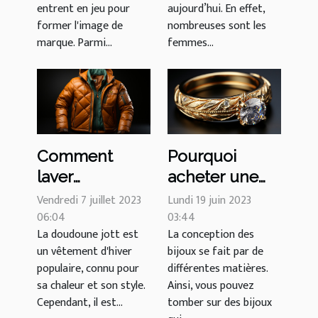
entrent en jeu pour
aujourd’hui. En effet,
former l'image de
nombreuses sont les
marque. Parmi...
femmes...
Comment
Pourquoi
laver
acheter une
efficacement
bague
Vendredi 7 juillet 2023
Lundi 19 juin 2023
sa doudoune
06:04
plaquée en or
03:44
La doudoune jott est
La conception des
Jott et
?
un vêtement d'hiver
bijoux se fait par de
préserver sa
populaire, connu pour
différentes matières.
qualité ?
sa chaleur et son style.
Ainsi, vous pouvez
Cependant, il est...
tomber sur des bijoux