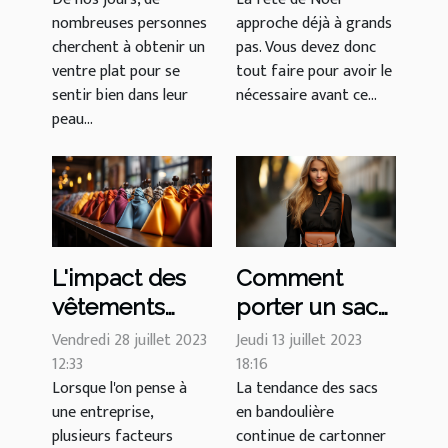
amincissante
nombreuses personnes
approche déjà à grands
pour un ventre
cherchent à obtenir un
pas. Vous devez donc
plat
ventre plat pour se
tout faire pour avoir le
sentir bien dans leur
nécessaire avant ce...
peau...
L'impact des
Comment
vêtements
porter un sac
professionnels
en
Vendredi 28 juillet 2023
Jeudi 13 juillet 2023
sur l'image de
12:33
bandoulière
18:16
Lorsque l'on pense à
La tendance des sacs
marque
femme avec
une entreprise,
en bandoulière
style ?
plusieurs facteurs
continue de cartonner