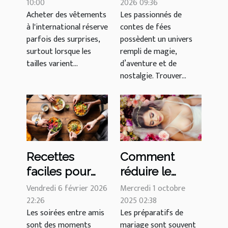
complet tailles
10:00
pour un fan de
2026 09:36
Acheter des vêtements
Les passionnés de
US FR UK pour
contes de fées
à l'international réserve
contes de fées
vos achats
?
parfois des surprises,
possèdent un univers
internationaux
surtout lorsque les
rempli de magie,
tailles varient...
d’aventure et de
nostalgie. Trouver...
Recettes
Comment
faciles pour
réduire le
des snacks
stress des
Vendredi 6 février 2026
Mercredi 1 octobre
sains en soirée
22:26
préparatifs de
2025 02:38
Les soirées entre amis
Les préparatifs de
entre amis
mariage ?
sont des moments
mariage sont souvent