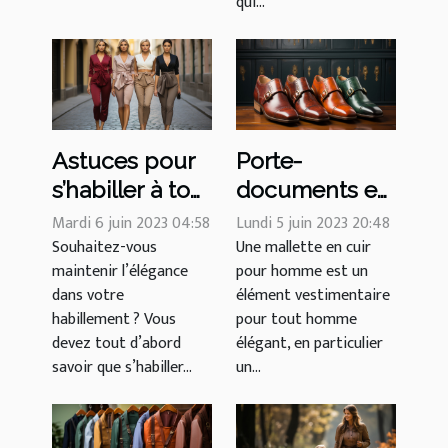
qui...
Astuces pour
Porte-
s’habiller à tout
documents en
moment avec
cuir : pour un
Mardi 6 juin 2023 04:58
Lundi 5 juin 2023 20:48
élégance
Souhaitez-vous
homme
Une mallette en cuir
maintenir l’élégance
pour homme est un
d'affaires et
dans votre
élément vestimentaire
plus
habillement ? Vous
pour tout homme
devez tout d’abord
élégant, en particulier
savoir que s’habiller...
un...