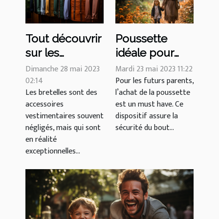
Tout découvrir
Poussette
sur les
idéale pour
différents
votre enfant : 4
Dimanche 28 mai 2023
Mardi 23 mai 2023 11:22
types de
02:14
conseils pour
Pour les futurs parents,
Les bretelles sont des
l’achat de la poussette
bretelles sur le
bien faire
accessoires
est un must have. Ce
marché
votre choix
vestimentaires souvent
dispositif assure la
négligés, mais qui sont
sécurité du bout...
en réalité
exceptionnelles...