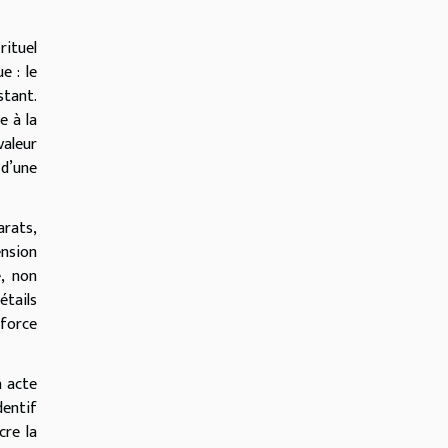
rituel
e : le
stant.
e à la
aleur
 d’une
arats,
ension
e, non
étails
 force
n acte
dentif
cre la