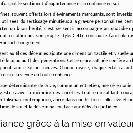
renforçant le sentiment d’appartenance et la confiance en soi.
fines, souvent offerts lors d’événements marquants, sont investis
 utilisées, du sertissage minutieux à la gravure personnalisée, té
rter un bijou hérité, c’est se sentir accompagné au quotidien 
out en affirmant son propre style. Cette continuité familiale ra
perpétuel changement.
gent au fil des décennies ajoute une dimension tactile et visuelle u
té le bijou au fil des générations. Cette usure raffinée confère à 
appent aux créations neuves. Chaque rayure, chaque éclat racon
à écrire la sienne en toute confiance.
 étape déterminante de la vie, comme un entretien, une cérémonie
 geste ravive la mémoire des ancêtres tout en insufflant cour
n talisman contemporain, ancré dans une histoire collective et p
stime de soi et la détermination face aux défis du quotidien.
fiance grâce à la mise en valeu