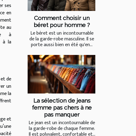
er ses
nce en
Comment choisir un
omment
béret pour homme ?
ète au
Le béret est un incontournable
ipe à
de la garde-robe masculine. Il se
 à la
porte aussi bien en été qu'en...
 et de
rer un
mme la
ffrent
La sélection de jeans
femme pas chers à ne
pas manquer
age et
Le jean est un incontournable de
qu’une
la garde-robe de chaque femme.
pacité
Il est polyvalent, confortable et...