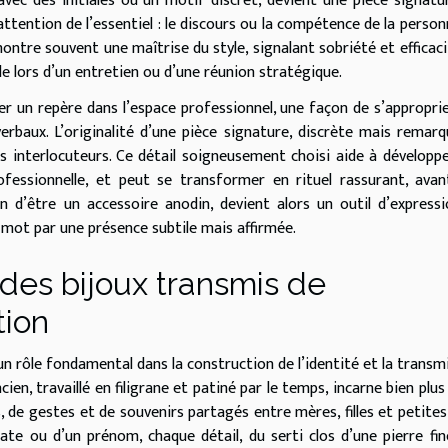
avec des initiales ou un motif discret, devient une pièce signatu
’attention de l’essentiel : le discours ou la compétence de la person
ontre souvent une maîtrise du style, signalant sobriété et efficaci
lle lors d’un entretien ou d’une réunion stratégique.
ser un repère dans l’espace professionnel, une façon de s’appropri
aux. L’originalité d’une pièce signature, discrète mais remarq
s interlocuteurs. Ce détail soigneusement choisi aide à développ
ofessionnelle, et peut se transformer en rituel rassurant, ava
in d’être un accessoire anodin, devient alors un outil d’express
 mot par une présence subtile mais affirmée.
 des bijoux transmis de
tion
un rôle fondamental dans la construction de l’identité et la transm
n, travaillé en filigrane et patiné par le temps, incarne bien plus
, de gestes et de souvenirs partagés entre mères, filles et petites-f
ate ou d’un prénom, chaque détail, du serti clos d’une pierre fin