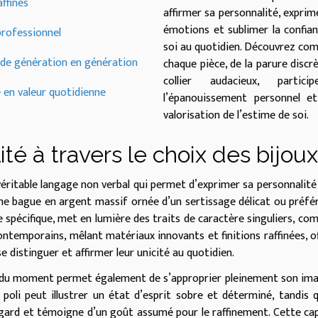
ffinés
affirmer sa personnalité, exprim
émotions et sublimer la confia
 professionnel
soi au quotidien. Découvrez c
 de génération en génération
chaque pièce, de la parure discr
collier audacieux, partic
e en valeur quotidienne
l’épanouissement personnel et
valorisation de l’estime de soi.
té à travers le choix des bijoux
éritable langage non verbal qui permet d’exprimer sa personnalité
 une bague en argent massif ornée d’un sertissage délicat ou préfé
ge spécifique, met en lumière des traits de caractère singuliers, co
contemporains, mêlant matériaux innovants et finitions raffinées, o
e distinguer et affirmer leur unicité au quotidien.
r du moment permet également de s’approprier pleinement son im
r poli peut illustrer un état d’esprit sobre et déterminé, tandis 
egard et témoigne d’un goût assumé pour le raffinement. Cette ca