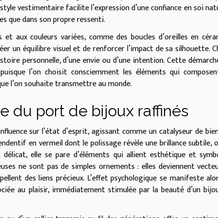
tyle vestimentaire facilite l’expression d’une confiance en soi natu
res que dans son propre ressenti.
es et aux couleurs variées, comme des boucles d’oreilles en cér
er un équilibre visuel et de renforcer l’impact de sa silhouette. 
histoire personnelle, d’une envie ou d’une intention. Cette démarche
i, puisque l’on choisit consciemment les éléments qui compose
 que l’on souhaite transmettre au monde.
 du port de bijoux raffinés
 influence sur l’état d’esprit, agissant comme un catalyseur de bie
dentif en vermeil dont le polissage révèle une brillance subtile, 
at délicat, elle se pare d’éléments qui allient esthétique et symb
ieuses ne sont pas de simples ornements : elles deviennent vecte
llent des liens précieux. L’effet psychologique se manifeste alo
iée au plaisir, immédiatement stimulée par la beauté d’un bijo