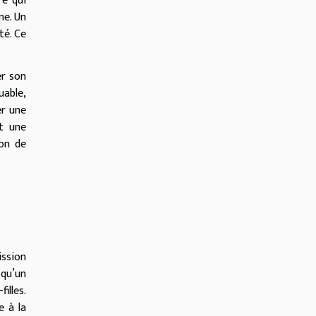
re qui
ne. Un
té. Ce
er son
uable,
er une
nt une
ion de
ission
 qu’un
illes.
e à la