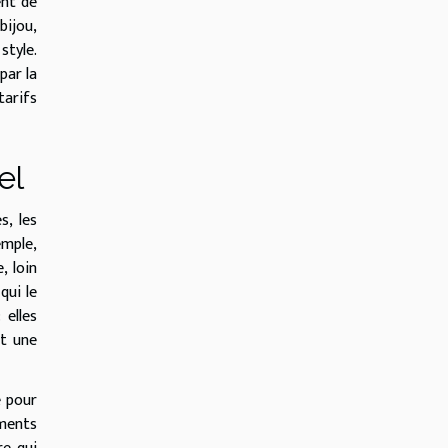
ent de
bijou,
style.
par la
tarifs
el
, les
emple,
, loin
qui le
 elles
et une
é pour
ements