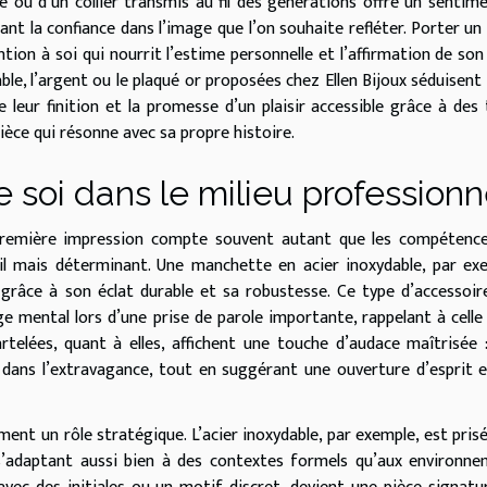
 ou d’un collier transmis au fil des générations offre un sentim
nt la confiance dans l’image que l’on souhaite refléter. Porter un 
ention à soi qui nourrit l’estime personnelle et l’affirmation de son 
le, l’argent ou le plaqué or proposées chez Ellen Bijoux séduisent 
e leur finition et la promesse d’un plaisir accessible grâce à des 
èce qui résonne avec sa propre histoire.
e soi dans le milieu professionn
remière impression compte souvent autant que les compétences
til mais déterminant. Une manchette en acier inoxydable, par ex
râce à son éclat durable et sa robustesse. Ce type d’accessoire
e mental lors d’une prise de parole importante, rappelant à celle 
rtelées, quant à elles, affichent une touche d’audace maîtrisée :
dans l’extravagance, tout en suggérant une ouverture d’esprit 
ent un rôle stratégique. L’acier inoxydable, par exemple, est pris
 s’adaptant aussi bien à des contextes formels qu’aux environn