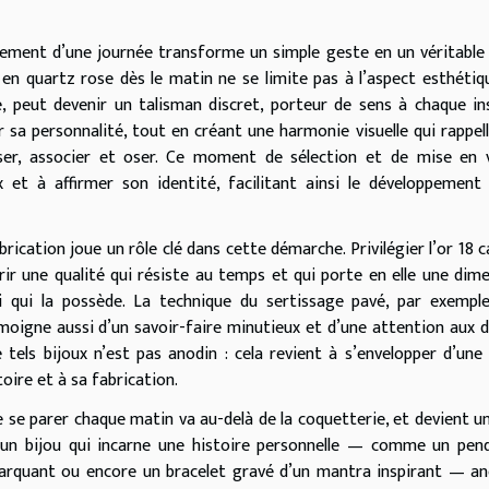
lement d’une journée transforme un simple geste en un véritable 
r en quartz rose dès le matin ne se limite pas à l’aspect esthétiqu
, peut devenir un talisman discret, porteur de sens à chaque in
 sa personnalité, tout en créant une harmonie visuelle qui rappell
er, associer et oser. Ce moment de sélection et de mise en v
et à affirmer son identité, facilitant ainsi le développement
ication joue un rôle clé dans cette démarche. Privilégier l’or 18 c
ffrir une qualité qui résiste au temps et qui porte en elle une dim
ui qui la possède. La technique du sertissage pavé, par exempl
moigne aussi d’un savoir-faire minutieux et d’une attention aux d
 tels bijoux n’est pas anodin : cela revient à s’envelopper d’une
toire et à sa fabrication.
 se parer chaque matin va au-delà de la coquetterie, et devient u
’un bijou qui incarne une histoire personnelle — comme un pen
arquant ou encore un bracelet gravé d’un mantra inspirant — an