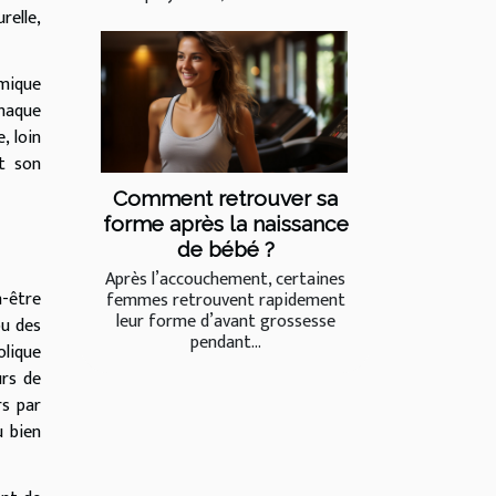
relle,
amique
Chaque
, loin
nt son
Comment retrouver sa
forme après la naissance
de bébé ?
Après l’accouchement, certaines
n-être
femmes retrouvent rapidement
leur forme d’avant grossesse
ou des
pendant...
olique
urs de
rs par
u bien