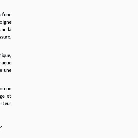
 d’une
moigne
par la
ssure,
nique,
chaque
te une
 ou un
age et
orteur
r